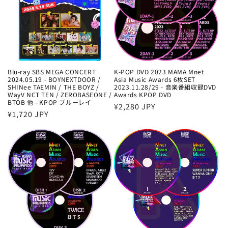
Blu-ray SBS MEGA CONCERT
K-POP DVD 2023 MAMA Mnet
2024.05.19 - BOYNEXTDOOR /
Asia Music Awards 6枚SET
SHINee TAEMIN / THE BOYZ /
2023.11.28/29 - 音楽番組収録DVD
WayV NCT TEN / ZEROBASEONE /
Awards KPOP DVD
BTOB 他 - KPOP ブルーレイ
通
¥2,280 JPY
通
¥1,720 JPY
常
常
価
価
格
格