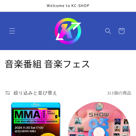
コンテ
Welcome to KC-SHOP
ンツに
進む
カ
ー
ト
コ
音楽番組 音楽フェス
レ
ク
絞り込みと並び替え
313個の商品
シ
ョ
ン
: