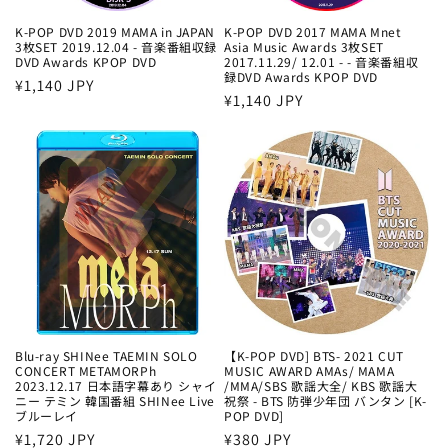
K-POP DVD 2019 MAMA in JAPAN
K-POP DVD 2017 MAMA Mnet
3枚SET 2019.12.04 - 音楽番組収録
Asia Music Awards 3枚SET
DVD Awards KPOP DVD
2017.11.29/ 12.01 - - 音楽番組収
録DVD Awards KPOP DVD
通
¥1,140 JPY
通
¥1,140 JPY
常
常
価
価
格
格
Blu-ray SHINee TAEMIN SOLO
【K-POP DVD] BTS- 2021 CUT
CONCERT METAMORPh
MUSIC AWARD AMAs/ MAMA
2023.12.17 日本語字幕あり シャイ
/MMA/SBS 歌謡大全/ KBS 歌謡大
ニー テミン 韓国番組 SHINee Live
祝祭 - BTS 防弾少年団 バンタン [K-
ブルーレイ
POP DVD]
通
¥1,720 JPY
通
¥380 JPY