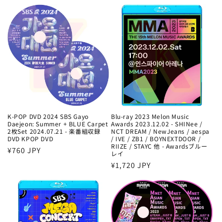
常
価
価
格
格
K-POP DVD 2024 SBS Gayo
Blu-ray 2023 Melon Music
Daejeon: Summer + BLUE Carpet
Awards 2023.12.02 - SHINee /
2枚Set 2024.07.21 - 楽番組収録
NCT DREAM / NewJeans / aespa
DVD KPOP DVD
/ IVE / ZB1 / BOYNEXTDOOR /
RIIZE / STAYC 他 - Awardsブルー
通
¥760 JPY
レイ
常
通
¥1,720 JPY
価
常
格
価
格