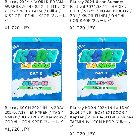
Blu-ray 2024 K-WORLD DREAM
Blu-ray 2024 Ulsan Summer
AWARDS 2024.08.22 - ILLIT / TXT
Fastival 2024.08.12 - NMIXX /
/ ITZY / NCT / aespa / Billlie /
ILLIT / STAYC / BOYNEXTDOOR /
KISS OF LIFE 他 - KPOP ブルーレ
ZB1 / KWON EUNBI / ONF 他 -
イ
CON KPOP ブルーレイ
通
¥1,720 JPY
通
¥1,720 JPY
常
常
価
価
格
格
Blu-ray KCON 2024 IN LA 2DAY
Blu-ray KCON 2024 IN LA 1DAY
2024.07.27 - ENHYPEN / TWS /
2024.07.26 - BOYNEXTDOOR /
NMIXX / JO YURI / P1Harmony /
Kep1er / ZEROBASEONE / Shinee
GOD 他 - CON KPOP ブルーレイ
TAEMIN 他 - CON KPOP ブルーレ
イ
通
¥1,720 JPY
通
¥1,720 JPY
常