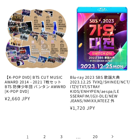
常
常
価
価
格
格
【K-POP DVD] BTS CUT MUSIC
Blu-ray 2023 SBS 歌謡大典
AWARD 2014 - 2021 7枚セット
2023.12.25 TVXQ/SHINEE/NCT/
BTS 防弾少年団 バンタン AWWRD
ITZY/TXT/STRAY
[K-POP DVD]
KIDS/ENHYPEN/aespa/LE
SSERAFIM/(G)I-DLE/NEW
通
¥2,660 JPY
JEANS/NMIXX/ATEEZ 外
常
通
¥1,720 JPY
価
常
格
価
格
1
2
3
…
20