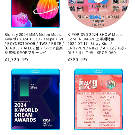
Blu-ray 2024 MMA Melon Music
K-POP DVD 2024 SHOW Music
Awards 2024.11.30 - aespa / IVE
Core IN JAPAN 上半期特集
/ BOYNEXTDOOR / TWS / RIIZE /
2024.07.17 -Stray Kids /
(G)I-DLE / ATEEZ 他 - K-POP音楽
ENHYPEN / RIIZE / ATEEZ / (G)I-
授賞式 KPOPブルーレイ
DLE / ILLIT 他 - KPOP DVD
通
¥1,720 JPY
通
¥380 JPY
常
常
価
価
格
格