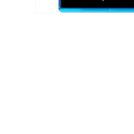
モ
ー
ダ
ル
で
メ
デ
ィ
ア
(1)
を
開
く