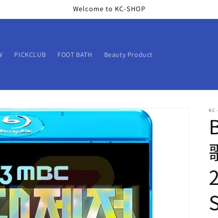
Welcome to KC-SHOP
W
PICKCLUB
FOOT BATH
Beauty Product
KC