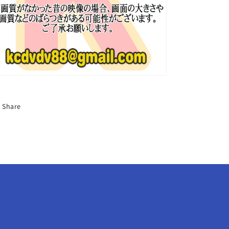
(G)I-
(G)I-
DLE/
DLE/
NMIXX/
NMIXX/
STAYC/
STAYC/
fromis_9
fromis_9
外
外
ブ
ブ
ル
ル
ー
ー
Share
レ
レ
イ
イ
の
の
数
数
量
量
を
を
減
増
ら
や
す
す