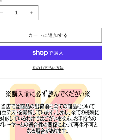
量
格
Blu-
Blu-
ray
ray
2023
2023
MBC
MBC
カートに追加する
歌
歌
謡
謡
大
大
祭
祭
別のお支払い方法
典
典
2023.12.31
2023.12.31
SHINEE/
SHINEE/
NCT/
NCT/
ITZY/
ITZY/
STRAY
STRAY
KIDS/
KIDS/
ENHYPEN/
ENHYPEN/
ATEEZ/
ATEEZ/
aespa/
aespa/
IVE/
IVE/