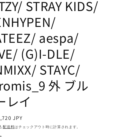
ITZY/ STRAY KIDS/
ENHYPEN/
ATEEZ/ aespa/
VE/ (G)I-DLE/
NMIXX/ STAYC/
fromis_9 外 ブル
ーレイ
通
,720 JPY
常
込
配送料
はチェックアウト時に計算されます。
価