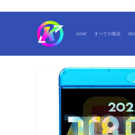
コンテ
ンツに
進む
HOME
すべての商品
NE
商品情
報にス
キップ