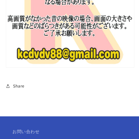
ワ
ワ
ン
ン
ゼ
ゼ
ロ
ロ
ベ
ベ
ー
ー
ス
ス
ワ
ワ
ン
ン
KPOP
KPOP
DVD
DVD
の
の
Share
数
数
量
量
を
を
減
増
ら
や
す
す
お問い合わせ