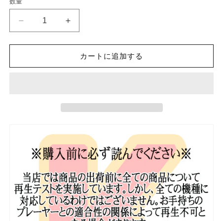
数量
格
K-
K-
POP
POP
DVD
DVD
ZEROBASEONE
ZEROBASEONE
カートに追加する
ZBTV
ZBTV
#3
#3
EP09-
EP09-
EP12
EP12
日
日
本
本
語
語
字
字
幕
幕
あ
あ
り
り
ZB1
ZB1
ゼ
ゼ
ベ
ベ