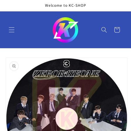
コンテ
Welcome to KC-SHOP
ンツに
進む
カ
ー
ト
商品情
報にス
キップ