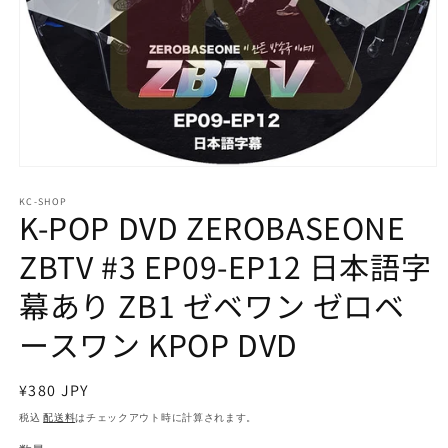
モ
ー
KC-SHOP
ダ
K-POP DVD ZEROBASEONE
ル
で
ZBTV #3 EP09-EP12 日本語字
メ
デ
幕あり ZB1 ゼベワン ゼロベ
ィ
ア
ースワン KPOP DVD
(1)
を
開
く
通
¥380 JPY
常
税込
配送料
はチェックアウト時に計算されます。
価