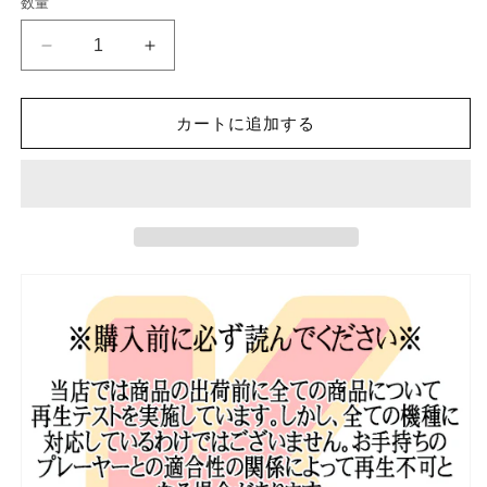
数量
格
K
K
POP
POP
DVD
DVD
WINNER
WINNER
カートに追加する
MINO
MINO
私
私
は
は
一
一
人
人
で
で
暮
暮
ら
ら
す
す
2022.07.29
2022.07.29
日
日
本
本
語
語
字
字