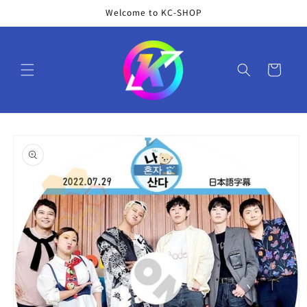
コンテ
Welcome to KC-SHOP
ンツに
進む
カ
ー
ト
商品情
報にス
キップ