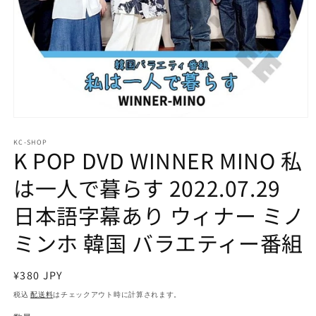
モ
ー
KC-SHOP
ダ
K POP DVD WINNER MINO 私
ル
で
は一人で暮らす 2022.07.29
メ
デ
日本語字幕あり ウィナー ミノ
ィ
ア
ミンホ 韓国 バラエティー番組
(1)
を
開
く
通
¥380 JPY
常
税込
配送料
はチェックアウト時に計算されます。
価