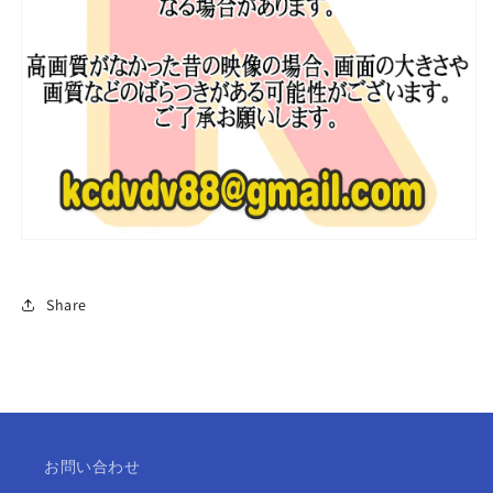
幕
幕
あ
あ
り
り
ウ
ウ
ィ
ィ
ナ
ナ
ー
ー
ミ
ミ
ノ
ノ
ミ
ミ
ン
ン
Share
ホ
ホ
韓
韓
国
国
バ
バ
ラ
ラ
エ
エ
お問い合わせ
テ
テ