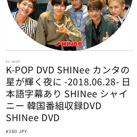
モ
ー
KC-SHOP
ダ
K-POP DVD SHINee カンタの
ル
で
星が輝く夜に -2018.06.28- 日
メ
デ
本語字幕あり SHINee シャイ
ィ
ア
ニー 韓国番組収録DVD
(1)
を
開
SHINee DVD
く
通
¥380 JPY