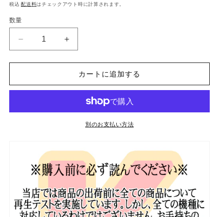
常
税込
配送料
はチェックアウト時に計算されます。
価
数量
格
K-
K-
POP
POP
DVD
DVD
SHINee
SHINee
カートに追加する
カ
カ
ン
ン
タ
タ
の
の
別のお支払い方法
星
星
が
が
輝
輝
く
く
夜
夜
に
に
-2018.06.28-
-2018.06.28-
日
日