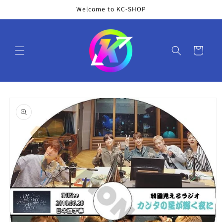
コンテ
Welcome to KC-SHOP
ンツに
進む
カ
ー
ト
商品情
報にス
キップ