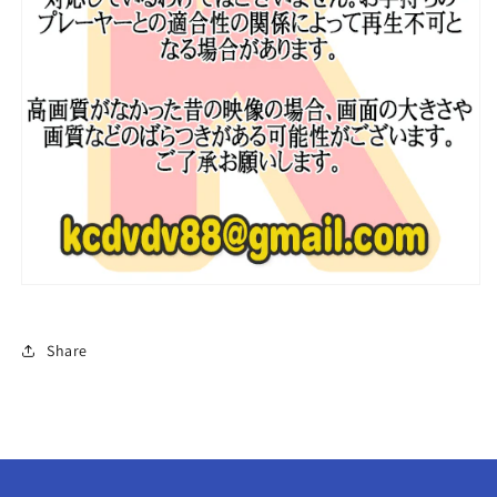
本
本
語
語
字
字
幕
幕
あ
あ
り
り
SHINee
SHINee
シ
シ
ャ
ャ
イ
イ
ニ
ニ
ー
ー
韓
韓
Share
国
国
番
番
組
組
収
収
録
録
DVD
DVD