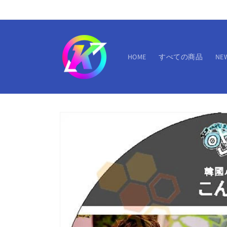
コンテ
ンツに
進む
HOME
すべての商品
NE
商品情
報にス
キップ