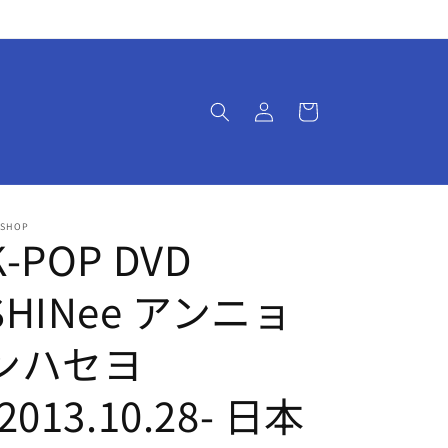
ロ
カ
グ
ー
イ
ト
ン
-SHOP
K-POP DVD
SHINee アンニョ
ンハセヨ
-2013.10.28- 日本