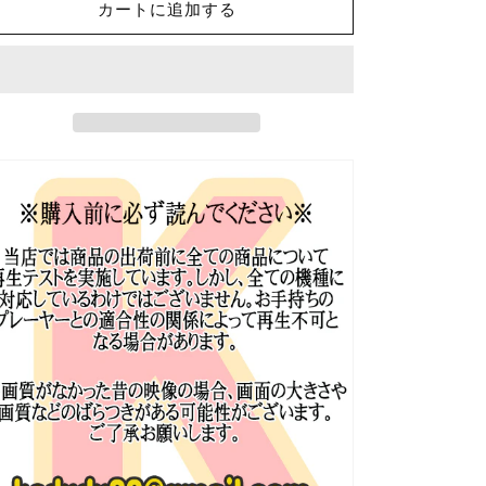
SHINee
SHINee
カートに追加する
ア
ア
ン
ン
ニ
ニ
ョ
ョ
ン
ン
ハ
ハ
セ
セ
ヨ
ヨ
-2013.10.28-
-2013.10.28-
日
日
本
本
語
語
字
字
幕
幕
あ
あ
り
り
SHINee
SHINee
シ
シ