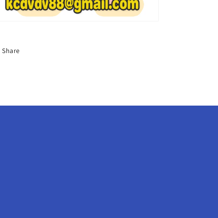
ャ
ャ
イ
イ
ニ
ニ
ー
ー
Share
オ
オ
ン
ン
ユ
ユ
ジ
ジ
ョ
ョ
ン
ン
ヒ
ヒ
ョ
ョ
ン
ン
ミ
ミ
ン
ン
ホ
ホ
SHINee
SHINee
DVD
DVD
の
の