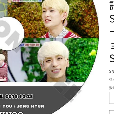
¥
税
数