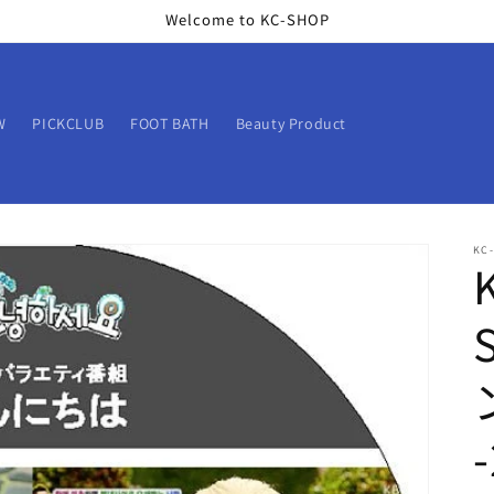
Welcome to KC-SHOP
W
PICKCLUB
FOOT BATH
Beauty Product
KC