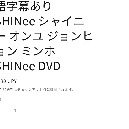
語字幕あり
SHINee シャイニ
ー オンユ ジョンヒ
ョン ミンホ
SHINee DVD
通
380 JPY
常
込
配送料
はチェックアウト時に計算されます。
価
量
格
K-
K-
POP
POP
DVD
DVD