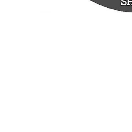
モ
ー
ダ
ル
で
メ
デ
ィ
ア
(1)
を
開
く