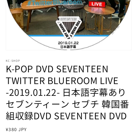
モ
ー
KC-SHOP
ダ
K-POP DVD SEVENTEEN
ル
で
TWITTER BLUEROOM LIVE
メ
デ
-2019.01.22- 日本語字幕あり
ィ
ア
セブンティーン セブチ 韓国番
(1)
を
開
組収録DVD SEVENTEEN DVD
く
通
¥380 JPY