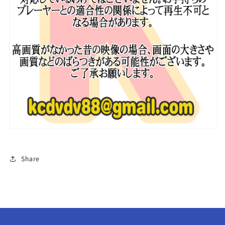
ブ
ブ
ン
ン
テ
テ
ィ
ィ
ー
ー
ン
ン
セ
セ
ブ
ブ
チ
チ
韓
韓
国
国
番
番
組
組
収
収
Share
録
録
DVD
DVD
SEVENTEEN
SEVENTEEN
DVD
DVD
の
の