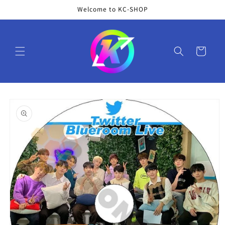
コンテ
Welcome to KC-SHOP
ンツに
進む
カ
ー
ト
商品情
報にス
キップ