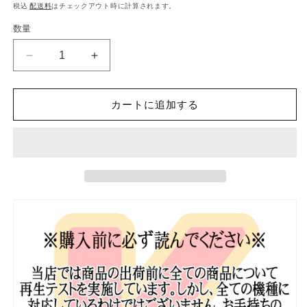
常
税込
配送料
はチェックアウト時に計算されます。
価
数量
格
K-
K-
POP
POP
DVD
DVD
SEVENTEEN
SEVENTEEN
カートに追加する
TWITTER
TWITTER
BLUEROOM
BLUEROOM
LIVE
LIVE
-2019.01.22-
-2019.01.22-
日
日
本
本
語
語
字
字
幕
幕
あ
あ
り
り
セ
セ