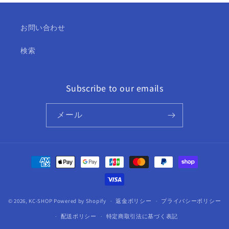
DVD
DVD
SEVENTEEN
SEVENTEEN
お問い合わせ
KPOP
KPOP
DVD
DVD
検索
の
の
数
数
量
量
Subscribe to our emails
を
を
減
増
ら
メール
や
す
す
決
済
方
法
© 2026,
KC-SHOP
Powered by Shopify
返金ポリシー
プライバシーポリシー
配送ポリシー
特定商取引法に基づく表記