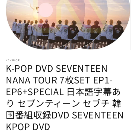
モ
ー
KC-SHOP
ダ
K-POP DVD SEVENTEEN
ル
で
NANA TOUR 7枚SET EP1-
メ
デ
EP6+SPECIAL 日本語字幕あ
ィ
ア
り セブンティーン セブチ 韓
(1)
を
開
国番組収録DVD SEVENTEEN
く
KPOP DVD