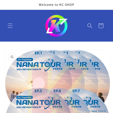
コンテ
Welcome to KC-SHOP
ンツに
進む
カ
ー
ト
商品情
報にス
キップ