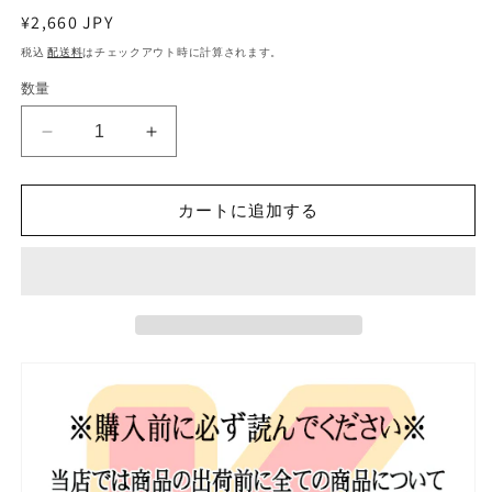
通
¥2,660 JPY
常
税込
配送料
はチェックアウト時に計算されます。
価
数量
格
K-
K-
POP
POP
DVD
DVD
SEVENTEEN
SEVENTEEN
カートに追加する
NANA
NANA
TOUR
TOUR
7
7
枚
枚
SET
SET
EP1-
EP1-
EP6+SPECIAL
EP6+SPECIAL
日
日
本
本
語
語
字
字