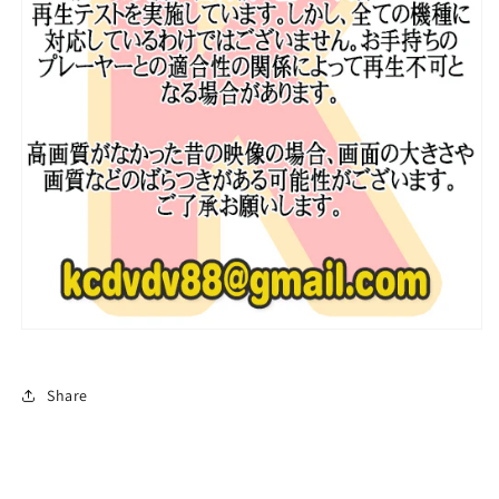
幕
幕
あ
あ
り
り
セ
セ
ブ
ブ
ン
ン
テ
テ
ィ
ィ
ー
ー
ン
ン
セ
セ
ブ
ブ
チ
チ
韓
韓
国
国
Share
番
番
組
組
収
収
録
録