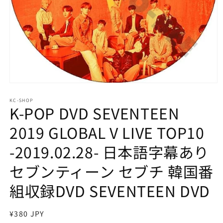
モ
ー
KC-SHOP
ダ
K-POP DVD SEVENTEEN
ル
で
2019 GLOBAL V LIVE TOP10
メ
デ
-2019.02.28- 日本語字幕あり
ィ
ア
セブンティーン セブチ 韓国番
(1)
を
開
組収録DVD SEVENTEEN DVD
く
通
¥380 JPY