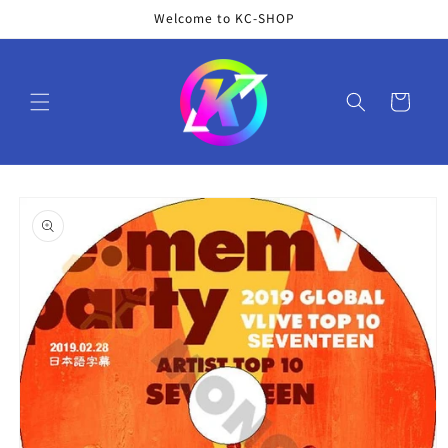
コンテ
Welcome to KC-SHOP
ンツに
進む
カ
ー
ト
商品情
報にス
キップ