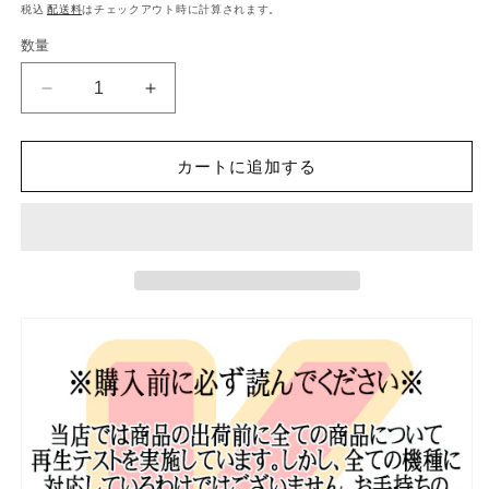
常
税込
配送料
はチェックアウト時に計算されます。
価
数量
格
K-
K-
POP
POP
DVD
DVD
SEVENTEEN
SEVENTEEN
カートに追加する
2019
2019
GLOBAL
GLOBAL
V
V
LIVE
LIVE
TOP10
TOP10
-2019.02.28-
-2019.02.28-
日
日
本
本
語
語
字
字
幕
幕
あ
あ
り
り