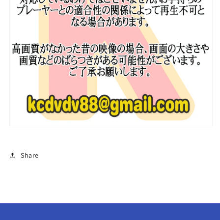
セ
セ
ブ
ブ
ン
ン
テ
テ
ィ
ィ
ー
ー
ン
ン
セ
セ
ブ
ブ
チ
チ
韓
韓
国
国
番
番
Share
組
組
収
収
録
録
DVD
DVD
SEVENTEEN
SEVENTEEN
DVD
DVD