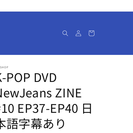
ロ
カ
グ
ー
イ
ト
ン
-SHOP
K-POP DVD
NewJeans ZINE
#10 EP37-EP40 日
本語字幕あり