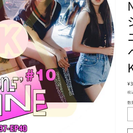
¥
税
数