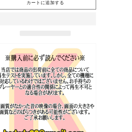
NewJeans
NewJeans
カートに追加する
ZINE
ZINE
#10
#10
EP37-
EP37-
EP40
EP40
日
日
本
本
語
語
字
字
幕
幕
あ
あ
り
り
NewJeans
NewJeans
ニ
ニ
ュ
ュ
ー
ー
ジ
ジ
ー
ー
ン
ン