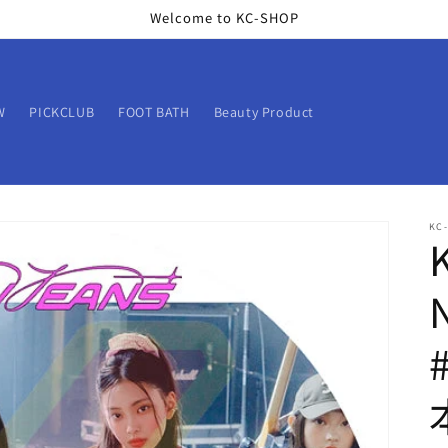
Welcome to KC-SHOP
W
PICKCLUB
FOOT BATH
Beauty Product
KC