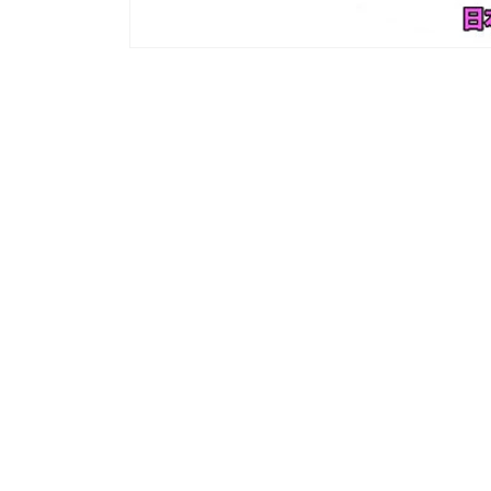
モ
ー
ダ
ル
で
メ
デ
ィ
ア
(1)
を
開
く