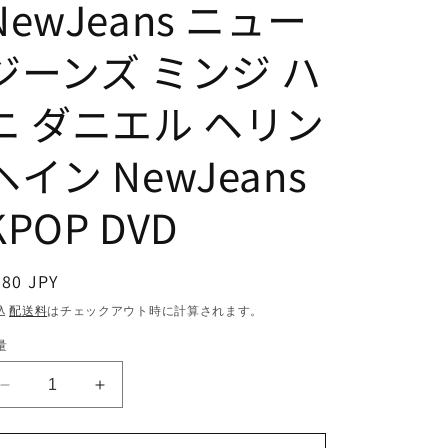
NewJeans ニュー
ジーンズ ミンジ ハ
ニ ダニエル ヘリン
ヘイン NewJeans
KPOP DVD
通
380 JPY
常
込
配送料
はチェックアウト時に計算されます。
価
量
格
K-
K-
POP
POP
DVD
DVD