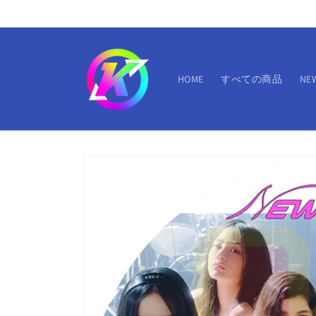
コンテ
ンツに
進む
HOME
すべての商品
NE
商品情
報にス
キップ