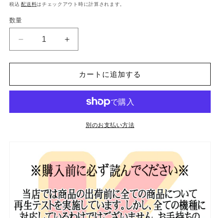
常
税込
配送料
はチェックアウト時に計算されます。
価
数量
格
K-
K-
POP
POP
DVD
DVD
NewJeans
NewJeans
カートに追加する
Light
Light
Jeans
Jeans
#22
#22
EP106-
EP106-
EP110
EP110
別のお支払い方法
日
日
本
本
語
語
字
字
幕
幕
あ
あ
り
り