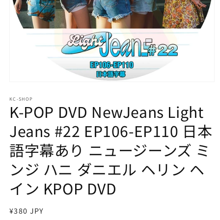
モ
ー
KC-SHOP
ダ
K-POP DVD NewJeans Light
ル
で
Jeans #22 EP106-EP110 日本
メ
デ
語字幕あり ニュージーンズ ミ
ィ
ア
ンジ ハニ ダニエル ヘリン ヘ
(1)
を
開
イン KPOP DVD
く
通
¥380 JPY