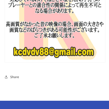
ニ
ニ
ュ
ュ
ー
ー
ジ
ジ
ー
ー
ン
ン
ズ
ズ
ミ
ミ
ン
ン
ジ
ジ
ハ
ハ
ニ
ニ
ダ
ダ
ニ
ニ
Share
エ
エ
ル
ル
ヘ
ヘ
リ
リ
ン
ン