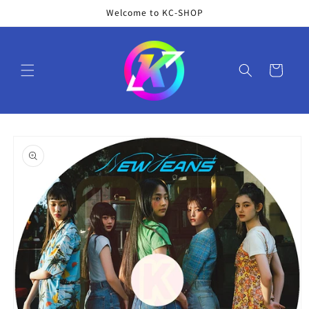
コンテ
Welcome to KC-SHOP
ンツに
進む
カ
ー
ト
商品情
報にス
キップ