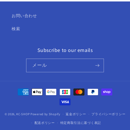
KPOP
KPOP
DVD
DVD
お問い合わせ
の
の
数
数
検索
量
量
を
を
減
増
Subscribe to our emails
ら
や
す
す
メール
決
済
方
法
© 2026,
KC-SHOP
Powered by Shopify
返金ポリシー
プライバシーポリシー
配送ポリシー
特定商取引法に基づく表記