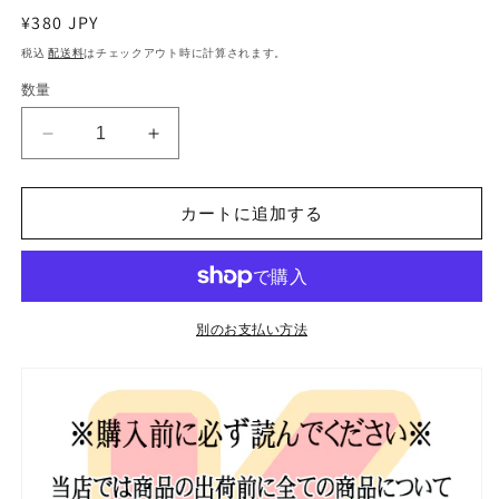
通
¥380 JPY
常
税込
配送料
はチェックアウト時に計算されます。
価
数量
格
K-
K-
POP
POP
DVD
DVD
EXO
EXO
カートに追加する
べ
べ
ッ
ッ
キ
キ
ョ
ョ
別のお支払い方法
ン
ン
BAMBI
BAMBI
FORECAST
FORECAST
2021.03.31
2021.03.31
日
日
本
本
語
語