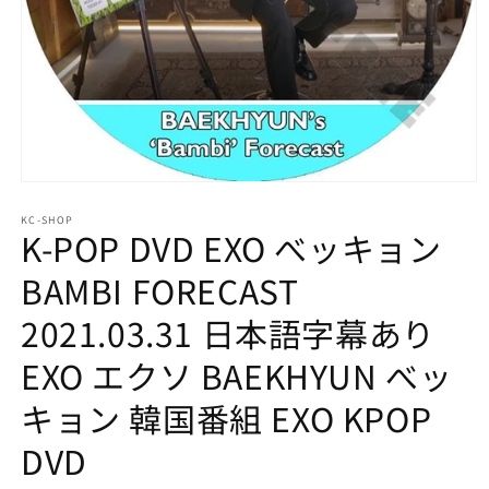
モ
ー
KC-SHOP
ダ
K-POP DVD EXO べッキョン
ル
で
BAMBI FORECAST
メ
デ
2021.03.31 日本語字幕あり
ィ
ア
EXO エクソ BAEKHYUN べッ
(1)
を
開
キョン 韓国番組 EXO KPOP
く
DVD