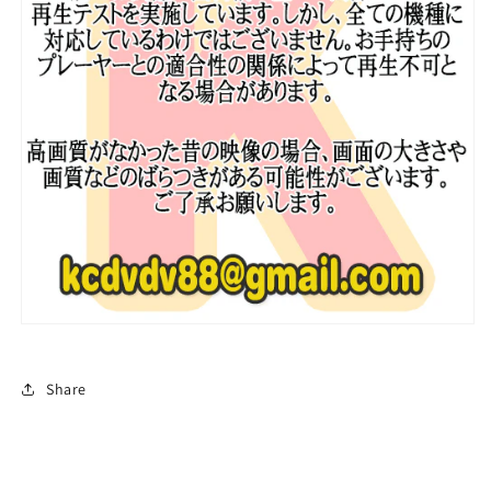
字
字
幕
幕
あ
あ
り
り
EXO
EXO
エ
エ
ク
ク
ソ
ソ
BAEKHYUN
BAEKHYUN
べ
べ
ッ
ッ
キ
キ
ョ
ョ
ン
ン
韓
韓
Share
国
国
番
番
組
組
EXO
EXO