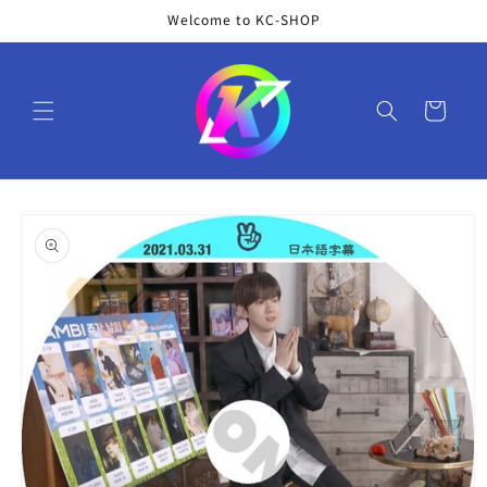
コンテ
Welcome to KC-SHOP
ンツに
進む
カ
ー
ト
商品情
報にス
キップ