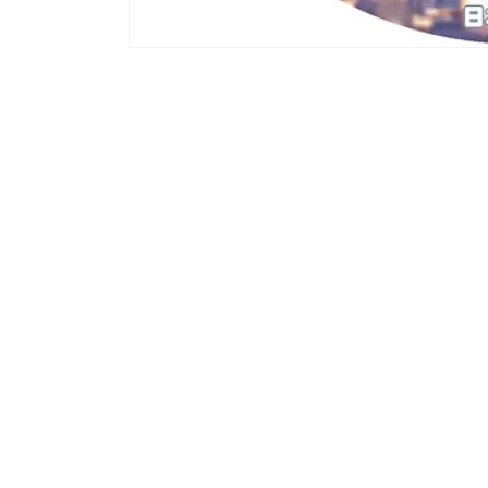
モ
ー
ダ
ル
で
メ
デ
ィ
ア
(1)
を
開
く