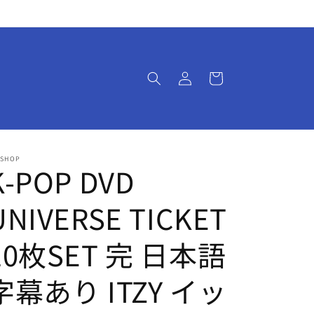
ロ
カ
グ
ー
イ
ト
ン
-SHOP
K-POP DVD
UNIVERSE TICKET
10枚SET 完 日本語
字幕あり ITZY イッ