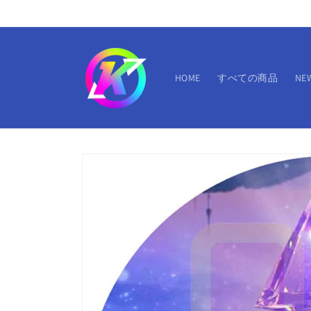
コンテ
ンツに
進む
HOME
すべての商品
NE
商品情
報にス
キップ