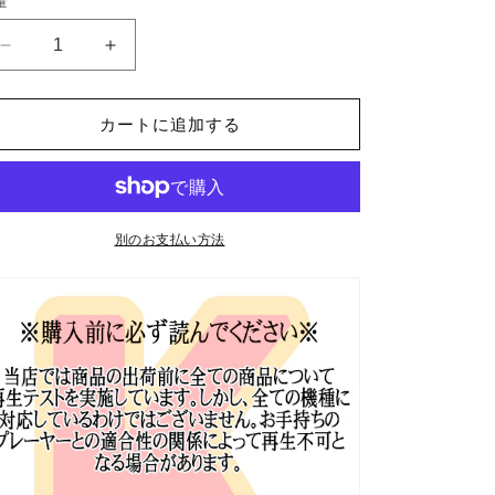
量
格
K-
K-
POP
POP
DVD
DVD
UNIVERSE
UNIVERSE
カートに追加する
TICKET
TICKET
10
10
枚
枚
SET
SET
別のお支払い方法
完
完
日
日
本
本
語
語
字
字
幕
幕
あ
あ
り
り
ITZY
ITZY
イ
イ