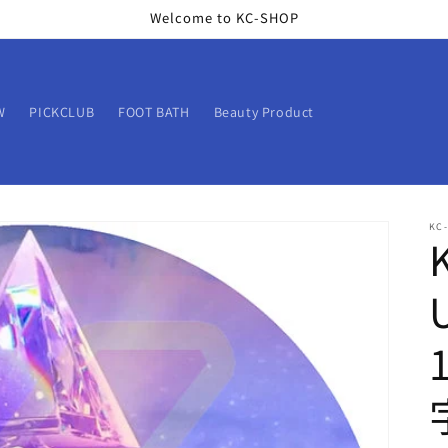
Welcome to KC-SHOP
W
PICKCLUB
FOOT BATH
Beauty Product
KC