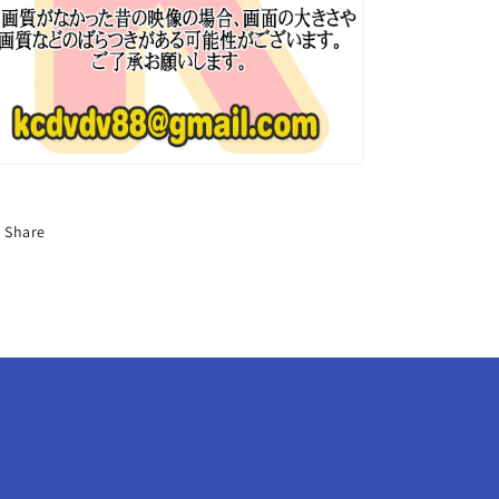
ッ
ッ
ジ
ジ
Yeji
Yeji
イ
イ
ェ
ェ
ジ
ジ
Chaeryeong
Chaeryeong
チ
チ
ェ
ェ
Share
リ
リ
ョ
ョ
ン
ン
ユ
ユ
ニ
ニ
バ
バ
ー
ー
ス
ス
チ
チ
ケ
ケ