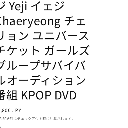
ジ Yeji イェジ
Chaeryeong チェ
リョン ユニバース
チケット ガールズ
グループサバイバ
ルオーディション
番組 KPOP DVD
通
,800 JPY
常
込
配送料
はチェックアウト時に計算されます。
価