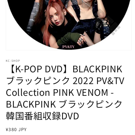
モ
ー
KC-SHOP
ダ
【K-POP DVD】BLACKPINK
ル
で
ブラックピンク 2022 PV&TV
メ
デ
Collection PINK VENOM -
ィ
ア
BLACKPINK ブラックピンク
(1)
を
開
韓国番組収録DVD
く
通
¥380 JPY