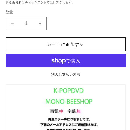
常
税込
配送料
はチェックアウト時に計算されます。
価
数量
格
【K-
【K-
POP
POP
DVD】
DVD】
カートに追加する
BLACKPINK
BLACKPINK
ブ
ブ
ラ
ラ
ッ
ッ
ク
ク
別のお支払い方法
ピ
ピ
ン
ン
ク
ク
2022
2022
PV&amp;TV
PV&amp;TV
Collection
Collection
PINK
PINK
VENOM
VENOM