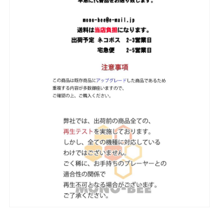
-
-
BLACKPINK
BLACKPINK
ブ
ブ
ラ
ラ
ッ
ッ
ク
ク
ピ
ピ
ン
ン
ク
ク
韓
韓
国
国
番
番
組
組
収
収
録
録
DVD
DVD
の
の
数
数
量
量