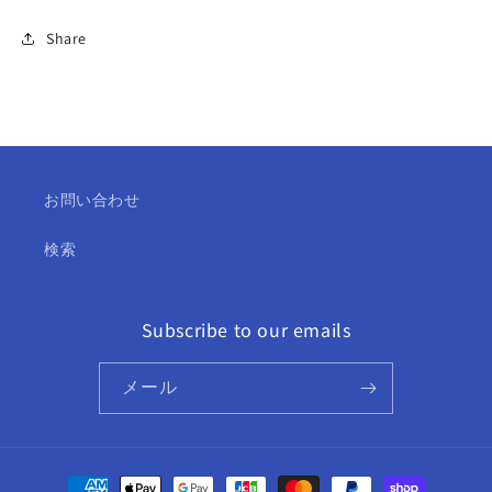
を
を
減
増
Share
ら
や
す
す
お問い合わせ
検索
Subscribe to our emails
メール
決