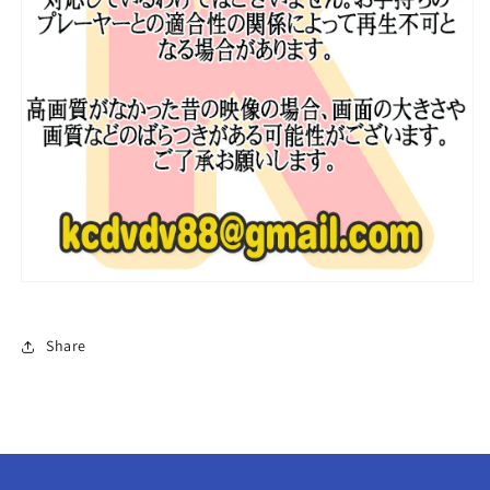
日
日
本
本
語
語
字
字
幕
幕
あ
あ
り
り
2PM
2PM
チ
チ
ャ
ャ
ン
ン
ソ
ソ
ン
ン
Share
ChanSung
ChanSung
韓
韓
国
国
番
番
組
組
収
収