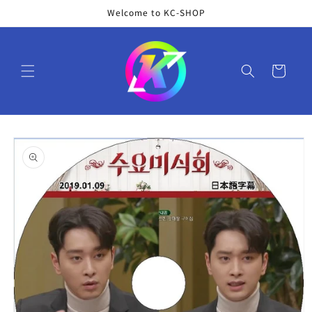
コンテ
Welcome to KC-SHOP
ンツに
進む
カ
ー
ト
商品情
報にス
キップ