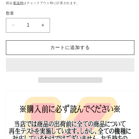
常
税込
配送料
はチェックアウト時に計算されます。
価
数量
格
K-
K-
POP
POP
DVD
DVD
2PM
2PM
カートに追加する
水
水
曜
曜
美
美
食
食
会
会
チ
チ
ャ
ャ
ン
ン
ソ
ソ
ン
ン
編
編
-2019.01.09-
-2019.01.09-