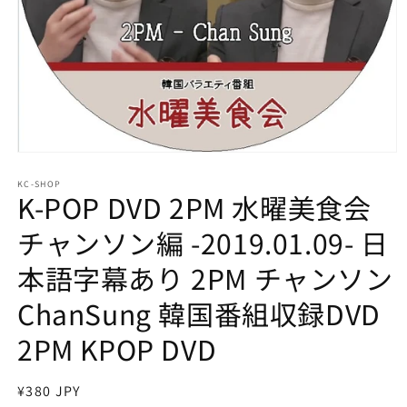
モ
ー
KC-SHOP
ダ
K-POP DVD 2PM 水曜美食会
ル
で
チャンソン編 -2019.01.09- 日
メ
デ
本語字幕あり 2PM チャンソン
ィ
ア
ChanSung 韓国番組収録DVD
(1)
を
開
2PM KPOP DVD
く
通
¥380 JPY