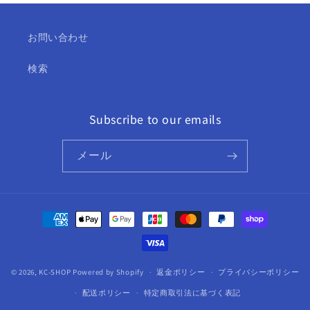
チ
チ
ェ
ェ
お問い合わせ
ウ
ウ
シ
シ
検索
ク
ク
韓
韓
国
国
Subscribe to our emails
番
番
組
組
メール
ACTOR
ACTOR
KPOP
KPOP
DVD
DVD
の
の
決
数
数
済
量
量
方
を
を
法
減
増
© 2026,
KC-SHOP
Powered by Shopify
返金ポリシー
プライバシーポリシー
ら
や
配送ポリシー
特定商取引法に基づく表記
す
す