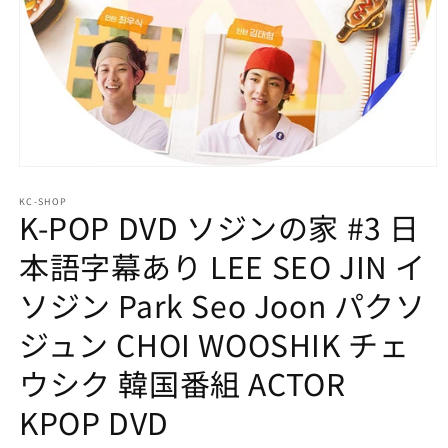
モ
ー
KC-SHOP
ダ
K-POP DVD ソジンの家 #3 日
ル
で
本語字幕あり LEE SEO JIN イ
メ
デ
ソジン Park Seo Joon パクソ
ィ
ア
ジュン CHOI WOOSHIK チェ
(1)
を
開
ウシク 韓国番組 ACTOR
く
KPOP DVD