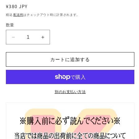
通
¥380 JPY
常
税込
配送料
はチェックアウト時に計算されます。
価
数量
格
K-
K-
POP
POP
DVD
DVD
カートに追加する
ソ
ソ
ジ
ジ
ン
ン
の
の
家
家
別のお支払い方法
#3
#3
日
日
本
本
語
語
字
字
幕
幕