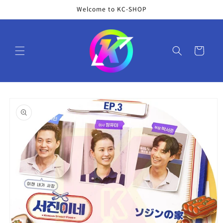
コンテ
Welcome to KC-SHOP
ンツに
進む
カ
ー
ト
商品情
報にス
キップ