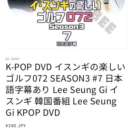
モ
ー
KC-SHOP
ダ
K-POP DVD イスンギの楽しい
ル
で
ゴルフ072 SEASON3 #7 日本
メ
デ
語字幕あり Lee Seung Gi イ
ィ
ア
スンギ 韓国番組 Lee Seung
(1)
を
開
Gi KPOP DVD
く
通
¥380 JPY