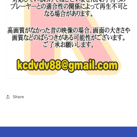
#7
#7
日
日
本
本
語
語
字
字
幕
幕
あ
あ
り
り
Lee
Lee
Seung
Seung
Gi
Gi
イ
イ
ス
ス
ン
ン
Share
ギ
ギ
韓
韓
国
国
番
番
組
組