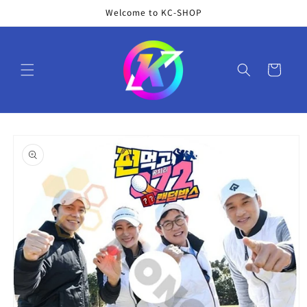
コンテ
Welcome to KC-SHOP
ンツに
進む
カ
ー
ト
商品情
報にス
キップ