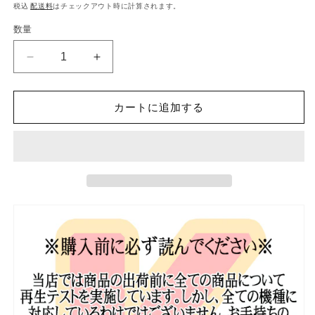
常
税込
配送料
はチェックアウト時に計算されます。
価
数量
格
K-
K-
POP
POP
DVD
DVD
カートに追加する
イ
イ
ス
ス
ン
ン
ギ
ギ
の
の
楽
楽
し
し
い
い
ゴ
ゴ
ル
ル
フ
フ
072
072
SEASON3
SEASON3