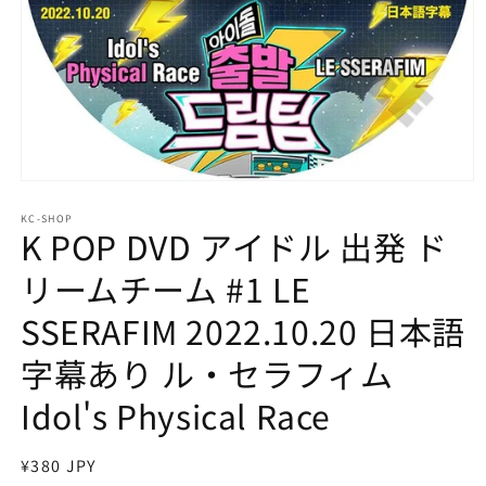
モ
ー
KC-SHOP
ダ
K POP DVD アイドル 出発 ド
ル
で
リームチーム #1 LE
メ
デ
SSERAFIM 2022.10.20 日本語
ィ
ア
字幕あり ル・セラフィム
(1)
を
開
Idol's Physical Race
く
通
¥380 JPY