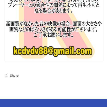
#1
#1
LE
LE
SSERAFIM
SSERAFIM
2022.10.20
2022.10.20
日
日
本
本
語
語
字
字
幕
幕
あ
あ
り
り
ル・
ル・
セ
セ
Share
ラ
ラ
フ
フ
ィ
ィ
ム
ム
Idol&#39;s
Idol&#39;s
Physical
Physical