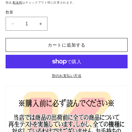
常
税込
配送料
はチェックアウト時に計算されます。
価
数量
格
K
K
POP
POP
DVD
DVD
カートに追加する
ア
ア
イ
イ
ド
ド
ル
ル
出
出
別のお支払い方法
発
発
ド
ド
リ
リ
ー
ー
ム
ム
チ
チ
ー
ー
ム
ム