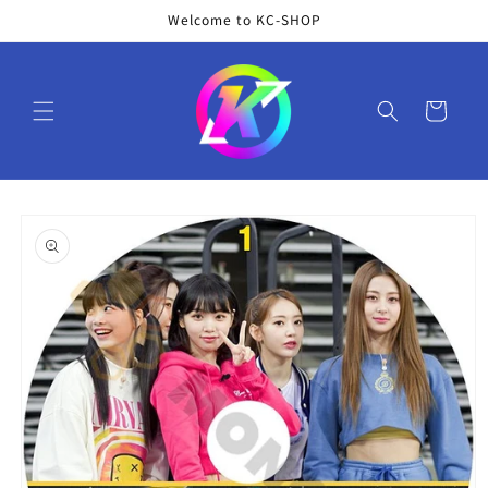
コンテ
Welcome to KC-SHOP
ンツに
進む
カ
ー
ト
商品情
報にス
キップ