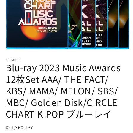
モ
ー
KC-SHOP
ダ
Blu-ray 2023 Music Awards
ル
で
12枚Set AAA/ THE FACT/
メ
デ
KBS/ MAMA/ MELON/ SBS/
ィ
ア
MBC/ Golden Disk/CIRCLE
(1)
を
開
CHART K-POP ブルーレイ
く
通
¥21,360 JPY