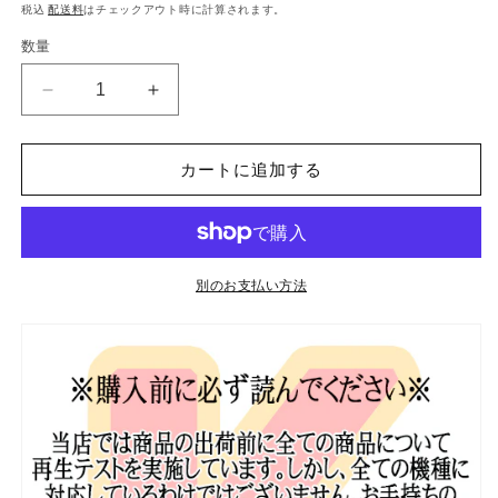
常
税込
配送料
はチェックアウト時に計算されます。
価
数量
格
Blu-
Blu-
ray
ray
2023
2023
Music
Music
カートに追加する
Awards
Awards
12
12
枚
枚
Set
Set
別のお支払い方法
AAA/
AAA/
THE
THE
FACT/
FACT/
KBS/
KBS/
MAMA/
MAMA/
MELON/
MELON/
SBS/
SBS/
MBC/
MBC/
Golden
Golden