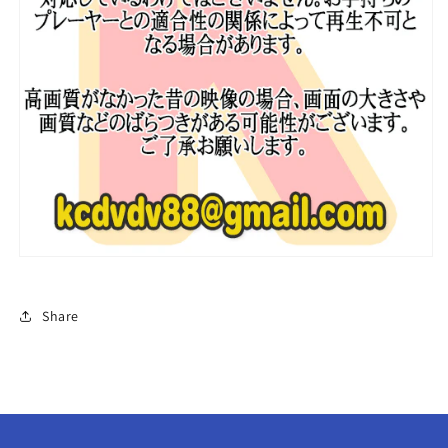
Disk/CIRCLE
Disk/CIRCLE
CHART
CHART
K-
K-
POP
POP
ブ
ブ
ル
ル
ー
ー
レ
レ
イ
イ
の
の
数
数
量
量
を
を
減
増
Share
ら
や
す
す