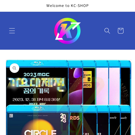
コンテ
Welcome to KC-SHOP
ンツに
進む
カ
ー
ト
商品情
報にス
キップ