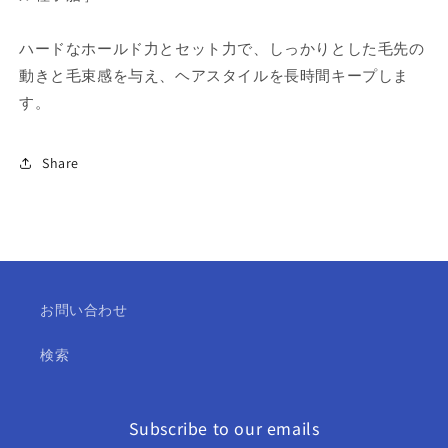
×3
×3
個
個
ハードなホールド力とセット力で、しっかりとした毛先の
セ
セ
動きと毛束感を与え、ヘアスタイルを長時間キープしま
ッ
ッ
す。
ト
ト
の
の
数
数
Share
量
量
を
を
減
増
ら
や
す
す
お問い合わせ
検索
Subscribe to our emails