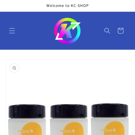
コンテ
Welcome to KC-SHOP
ンツに
進む
カ
ー
ト
商品情
報にス
キップ