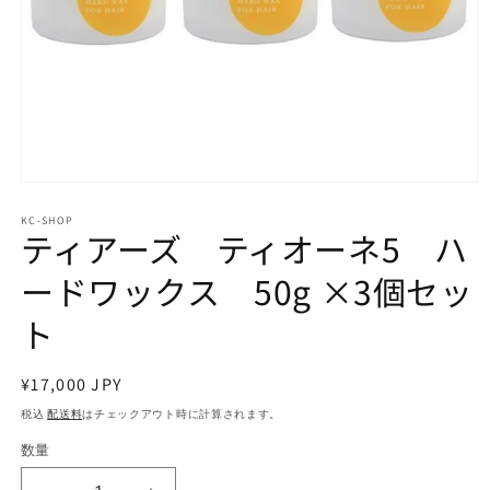
モ
ー
KC-SHOP
ダ
ティアーズ ティオーネ5 ハ
ル
で
ードワックス 50g ×3個セッ
メ
デ
ト
ィ
ア
(1)
通
¥17,000 JPY
を
開
常
税込
配送料
はチェックアウト時に計算されます。
く
価
数量
格