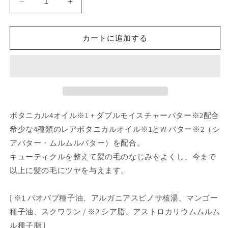
テ
テ
ィ
ィ
ア
ア
カートに追加する
ー
ー
ズ
ズ
テ
テ
ィ
ィ
オ
オ
ー
ー
ボタニカル4オイル※1 + ダブルモイスチャーバター※2配合
ネ
ネ
5
5
希少な4種類のレアボタニカルオイル※1とW バター※2（シ
ハ
ハ
アバター・ムルムルバター）を配合。
ー
ー
キューティクルを整えて髪の毛のなじみをよくし、今まで
ド
ド
以上に髪の毛にツヤを与えます。
ワ
ワ
ッ
ッ
[ ※1 バオバブ種子油、アルガニアスピノサ核湯、マンゴー
ク
ク
種子油、スクワラン / ※2 シア脂、アストロカリウムムルム
ス
ス
50g
50g
ル種子脂 ]