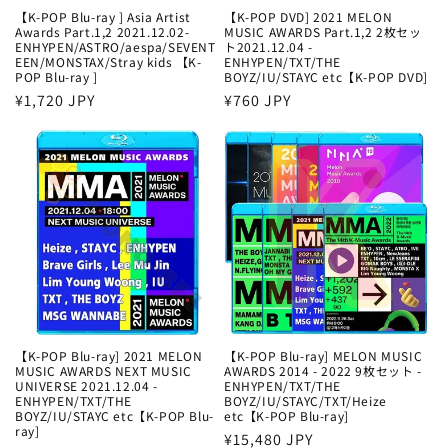
【K-POP Blu-ray ] Asia Artist
【K-POP DVD] 2021 MELON
Awards Part.1,2 2021.12.02-
MUSIC AWARDS Part.1,2 2枚セッ
ENHYPEN/ASTRO/aespa/SEVENT
ト2021.12.04 -
EEN/MONSTAX/Stray kids 【K-
ENHYPEN/TXT/THE
POP Blu-ray ]
BOYZ/IU/STAYC etc【K-POP DVD]
通
¥1,720 JPY
通
¥760 JPY
常
常
価
価
格
格
【K-POP Blu-ray] 2021 MELON
【K-POP Blu-ray] MELON MUSIC
MUSIC AWARDS NEXT MUSIC
AWARDS 2014 - 2022 9枚セット -
UNIVERSE 2021.12.04 -
ENHYPEN/TXT/THE
ENHYPEN/TXT/THE
BOYZ/IU/STAYC/TXT/Heize
BOYZ/IU/STAYC etc【K-POP Blu-
etc【K-POP Blu-ray]
ray]
通
¥15,480 JPY