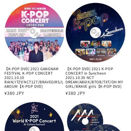
常
常
価
価
格
格
【K-POP DVD] 2021 GANGNAM
【K-POP DVD] 2021 K-POP
FESTIVAL K-POP CONCERT
CONCERT in Suncheon
2021.10.10
2021.10.30 NCT
RAIN/ITZY/NCT127/BRAVEGIRS/L
DREAM/AB6IX/BTOB/TXT/OH MY
ABOUM【K-POP DVD]
GIRL/BRAVE girls【K-POP DVD]
通
¥380 JPY
通
¥380 JPY
常
常
価
価
格
格