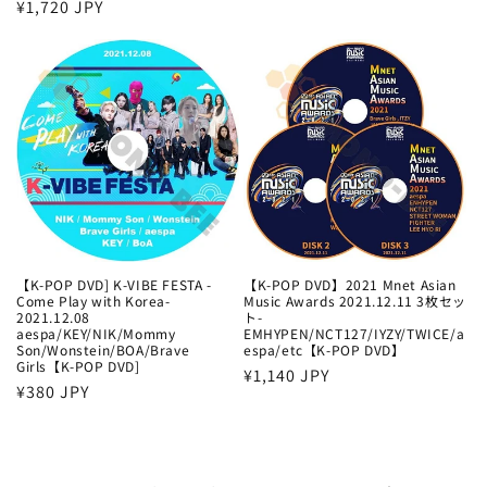
通
¥1,720 JPY
常
常
価
価
格
格
【K-POP DVD] K-VIBE FESTA -
【K-POP DVD】2021 Mnet Asian
Come Play with Korea-
Music Awards 2021.12.11 3枚セッ
2021.12.08
ト-
aespa/KEY/NIK/Mommy
EMHYPEN/NCT127/IYZY/TWICE/a
Son/Wonstein/BOA/Brave
espa/etc【K-POP DVD】
Girls【K-POP DVD]
通
¥1,140 JPY
通
¥380 JPY
常
常
価
価
格
格