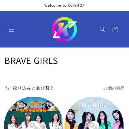
コンテ
Welcome to KC-SHOP
ンツに
進む
カ
ー
ト
コ
BRAVE GIRLS
レ
ク
絞り込みと並び替え
67個の商品
シ
ョ
ン
: