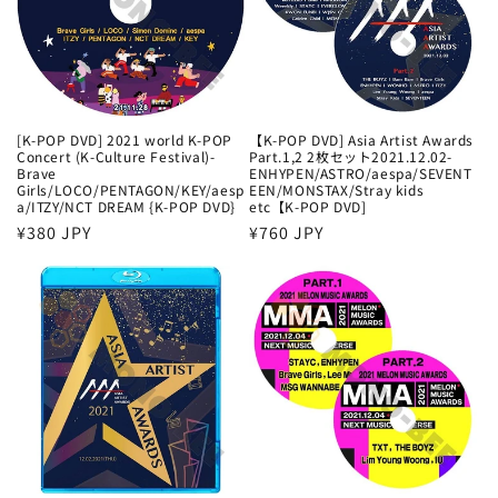
[K-POP DVD] 2021 world K-POP
【K-POP DVD] Asia Artist Awards
Concert (K-Culture Festival)-
Part.1,2 2枚セット2021.12.02-
Brave
ENHYPEN/ASTRO/aespa/SEVENT
Girls/LOCO/PENTAGON/KEY/aesp
EEN/MONSTAX/Stray kids
a/ITZY/NCT DREAM {K-POP DVD}
etc【K-POP DVD]
通
¥380 JPY
通
¥760 JPY
常
常
価
価
格
格